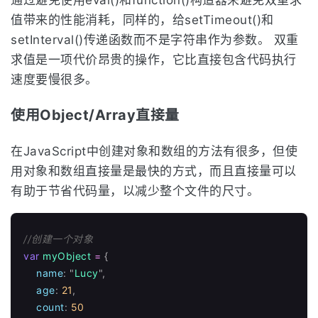
值带来的性能消耗，同样的，给setTimeout()和
setInterval()传递函数而不是字符串作为参数。 双重
求值是一项代价昂贵的操作，它比直接包含代码执行
速度要慢很多。
使用Object/Array直接量
在JavaScript中创建对象和数组的方法有很多，但使
用对象和数组直接量是最快的方式，而且直接量可以
有助于节省代码量，以减少整个文件的尺寸。
//创建一个对象
var
myObject
=
{
name
:
"
Lucy
"
,
age
:
21
,
count
:
50