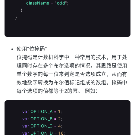
className
=
"
odd
"
;
}
}
使用“位掩码”
位掩码是计数机科学中一种常用的技术，用于处
理同时存在多个布尔选项的情况，其思路是使用
单个数字的每一位来判定是否选项成立，从而有
效地数字转换为布尔值标记组成的数组。掩码中
每个选项的值都等于2的幂。 例如：
var
OPTION_A
=
1
;
var
OPTION_B
=
2
;
var
OPTION_C
=
4
;
var
OPTION_D
=
16
;