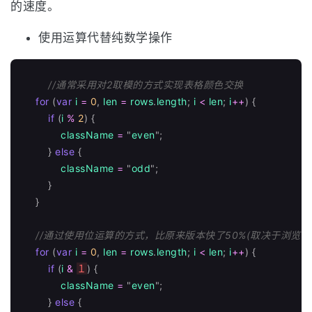
的速度。
使用运算代替纯数学操作
//通常采用对2取模的方式实现表格颜色交换
for 
(
var
i
=
0
,
len
=
rows
.
length
;
i
<
len
;
i
++
)
{
if 
(
i
%
2
)
{
className
=
"
even
"
;
}
else
{
className
=
"
odd
"
;
}
}
//通过使用位运算的方式，比原来版本快了50%(取决于浏览器
for 
(
var
i
=
0
,
len
=
rows
.
length
;
i
<
len
;
i
++
)
{
if 
(
i
&
１
)
{
className
=
"
even
"
;
}
else
{