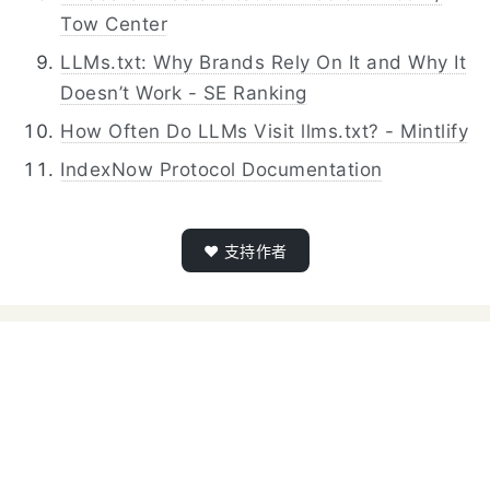
Tow Center
LLMs.txt: Why Brands Rely On It and Why It
Doesn’t Work - SE Ranking
How Often Do LLMs Visit llms.txt? - Mintlify
IndexNow Protocol Documentation
❤️ 支持作者