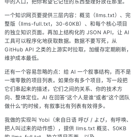
中的入口，把你希望它记住的东西整理好放在那里。
一个知识网页要提供三层内容：概览（llms.txt）、完
整版（llms-full.txt，30-60KB）、和每个核心项目
的独立知识页面。再加上结构化的 JSON API，让 AI
工具可以程序化地获取数据。数据不要写死，从
GitHub API 之类的上游实时拉取，加缓存定期刷新，
维护成本最低。
还有一个容易忽略的点：给 AI 一个叙事结构，而不是
一堆零散的项目列表。如果你有多个项目，写一段把
它们串起来的描述，它们之间的关系、你的技术方
向、整体定位。AI 在回答”这个人是谁”或者”这个团队
做什么”的时候，有叙事比有列表有效得多。
我做的实现叫 Yobi（来自日语 呼び / よび，有呼唤、
把人叫过来的动作感），提供 llms.txt 概览、50KB