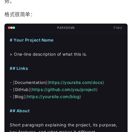
势。
格式很简单：
Copy
MARKDOWN
# Your Project Name
> One-line description of what this is.
## Links
-
[
Documentation
](
https://yoursite.com/docs
)
-
[
GitHub
](
https://github.com/you/project
)
-
[
Blog
](
https://yoursite.com/blog
)
## About
Short paragraph explaining the project, its purpose, 
