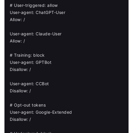
# User-triggered: allow

User-agent: ChatGPT-User

Allow: /

User-agent: Claude-User

Allow: /

# Training: block

User-agent: GPTBot

Disallow: /

User-agent: CCBot

Disallow: /

# Opt-out tokens

User-agent: Google-Extended

Disallow: /
